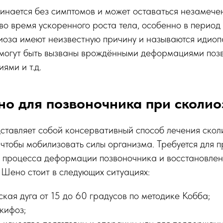
чинается без симптомов и может оставаться незамеч
 во время ускоренного роста тела, особенно в период
иоза имеют неизвестную причину и называются идиоп
огут быть вызваны врождёнными деформациями позв
ями и т.д.
о для позвоночника при сколио
ставляет собой консервативный способ лечения скол
 чтобы мобилизовать силы организма. Требуется для
 процесса деформации позвоночника и восстановлени
т Шено стоит в следующих ситуациях:
ская дуга от 15 до 60 градусов по методике Кобба;
кифоз;