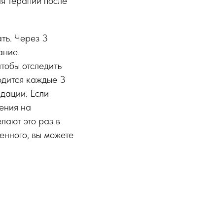
ия терапии после
ать. Через 3
ание
чтобы отследить
одится каждые 3
дации. Если
ения на
лают это раз в
енного, вы можете