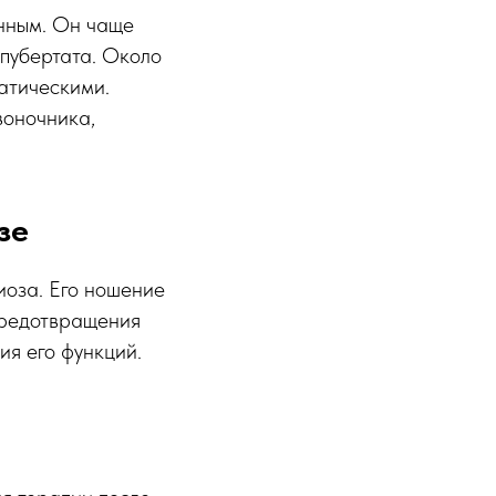
енным. Он чаще
 пубертата. Около
атическими.
оночника,
зе
иоза. Его ношение
 предотвращения
я его функций.